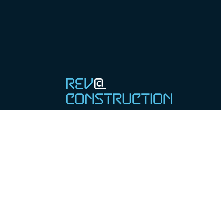
PROJETO
ATIVIDADES
NOTÍCIAS & EVEN
Copyright © 2021 REV@CONSTRUCTION - Todos os di