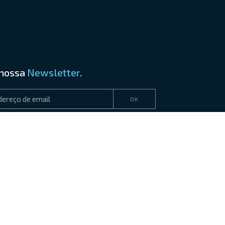
 nossa
Newsletter
.
OK
concordar com a nossa
política de privacidade
.
LINKEDIN
YOUTUBE
Cofinanciado por: