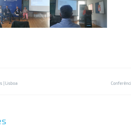
 | Lisboa
Conferênc
es