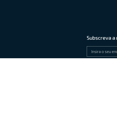
Subscreva a
Ao subscrever está a 
FACEBOOK
TOS
OUTPUTS
VÍDEOS
CONTACTOS
reitos reservados
Política de Privacidade