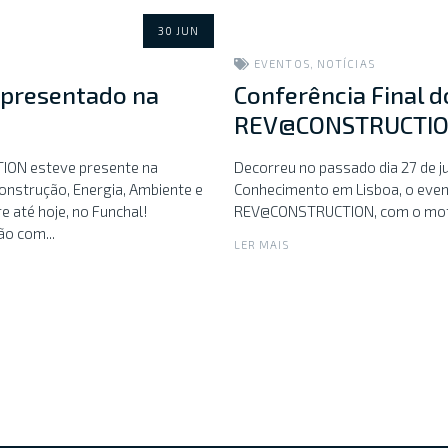
30 JUN
EVENTOS
,
NOTÍCIAS
presentado na
Conferência Final d
REV@CONSTRUCTION |
ION esteve presente na
Decorreu no passado dia 27 de j
onstrução, Energia, Ambiente e
Conhecimento em Lisboa, o event
e até hoje, no Funchal!
REV@CONSTRUCTION, com o mote 
ão com...
LER MAIS